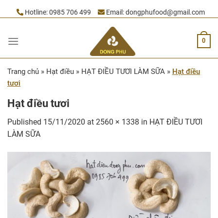
Skip
Hotline:
0985 706 499
Email:
dongphufood@gmail.com
to
content
0
Trang chủ
»
Hạt điều
»
HẠT ĐIỀU TƯƠI LÀM SỮA
»
Hạt điều
tươi
Hạt điều tươi
Published
15/11/2020
at
2560 × 1338
in
HẠT ĐIỀU TƯƠI
LÀM SỮA