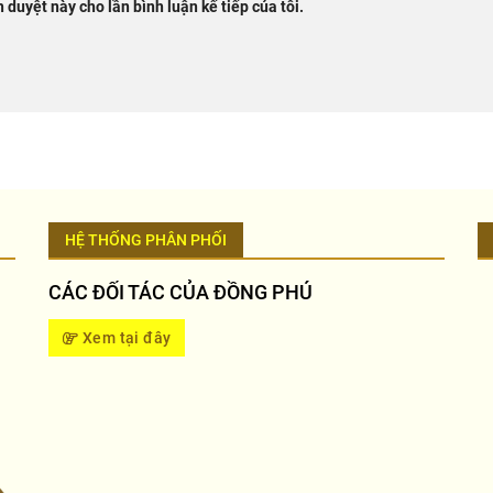
h duyệt này cho lần bình luận kế tiếp của tôi.
HỆ THỐNG PHÂN PHỐI
CÁC ĐỐI TÁC CỦA ĐỒNG PHÚ
Xem tại đây