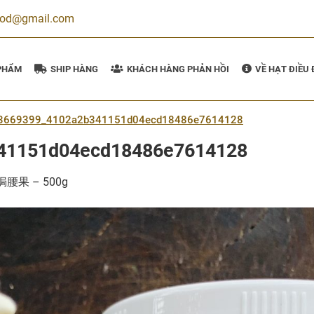
ood@gmail.com
PHẨM
SHIP HÀNG
KHÁCH HÀNG PHẢN HỒI
VỀ HẠT ĐIỀU
3669399_4102a2b341151d04ecd18486e7614128
41151d04ecd18486e7614128
腰果 – 500g