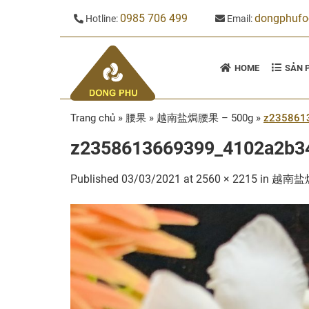
Skip
0985 706 499
dongphuf
Hotline:
Email:
to
content
HOME
SẢN 
Trang chủ
»
腰果
»
越南盐焗腰果 – 500g
»
z235861
z2358613669399_4102a2b3
Published
03/03/2021
at
2560 × 2215
in
越南盐焗