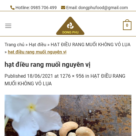
Skip
Hotline:
0985 706 499
Email:
dongphufood@gmail.com
to
content
0
Trang chủ
»
Hạt điều
»
HẠT ĐIỀU RANG MUỐI KHÔNG VỎ LỤA
»
hạt điều rang muối nguyên vị
hạt điều rang muối nguyên vị
Published
18/06/2021
at
1276 × 956
in
HẠT ĐIỀU RANG
MUỐI KHÔNG VỎ LỤA