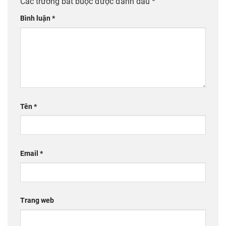
Các trường bắt buộc được đánh dấu
*
Bình luận
*
Tên
*
Email
*
Trang web