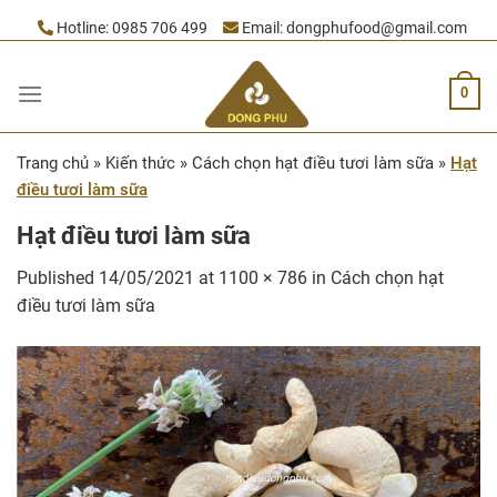
Skip
Hotline:
0985 706 499
Email:
dongphufood@gmail.com
to
content
0
Trang chủ
»
Kiến thức
»
Cách chọn hạt điều tươi làm sữa
»
Hạt
điều tươi làm sữa
Hạt điều tươi làm sữa
Published
14/05/2021
at
1100 × 786
in
Cách chọn hạt
điều tươi làm sữa