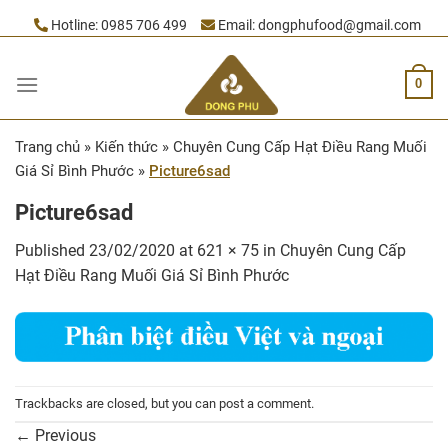
Skip
Hotline:
0985 706 499
Email:
dongphufood@gmail.com
to
content
0
Trang chủ
»
Kiến thức
»
Chuyên Cung Cấp Hạt Điều Rang Muối
Giá Sỉ Bình Phước
»
Picture6sad
Picture6sad
Published
23/02/2020
at
621 × 75
in
Chuyên Cung Cấp
Hạt Điều Rang Muối Giá Sỉ Bình Phước
Trackbacks are closed, but you can
post a comment
.
←
Previous