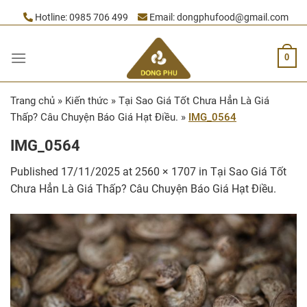
Skip
Hotline:
0985 706 499
Email:
dongphufood@gmail.com
to
content
0
Trang chủ
»
Kiến thức
»
Tại Sao Giá Tốt Chưa Hẳn Là Giá
Thấp? Câu Chuyện Báo Giá Hạt Điều.
»
IMG_0564
IMG_0564
Published
17/11/2025
at
2560 × 1707
in
Tại Sao Giá Tốt
Chưa Hẳn Là Giá Thấp? Câu Chuyện Báo Giá Hạt Điều.