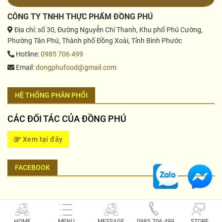
CÔNG TY TNHH THỰC PHẨM ĐỒNG PHÚ
Địa chỉ
: số 30, Đường Nguyễn Chí Thanh, Khu phố Phú Cường,
Phường Tân Phú, Thành phố Đồng Xoài, Tỉnh Bình Phước
Hotline
:
0985 706 499
Email
:
dongphufood@gmail.com
HỆ THỐNG PHÂN PHỐI
CÁC ĐỐI TÁC CỦA ĐỒNG PHÚ
Xem tại đây
FACEBOOK
Copyright 2026 © Công Ty TNHH Thực phẩm Đồng Phú
HOME
MENU
MESSAGE
0985 706 499
STORE