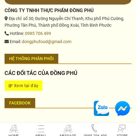
CÔNG TY TNHH THỰC PHẨM ĐỒNG PHÚ
Địa chỉ
: số 30, Đường Nguyễn Chí Thanh, Khu phố Phú Cường,
Phường Tân Phú, Thành phố Đồng Xoài, Tỉnh Bình Phước
Hotline
:
0985 706 499
Email
:
dongphufood@gmail.com
HỆ THỐNG PHÂN PHỐI
CÁC ĐỐI TÁC CỦA ĐỒNG PHÚ
Xem tại đây
FACEBOOK
Copyright 2026 © Công Ty TNHH Thực phẩm Đồng Phú