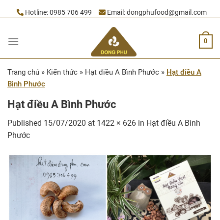
Skip
Hotline:
0985 706 499
Email:
dongphufood@gmail.com
to
content
0
Trang chủ
»
Kiến thức
»
Hạt điều A Bình Phước
»
Hạt điều A
Bình Phước
Hạt điều A Bình Phước
Published
15/07/2020
at
1422 × 626
in
Hạt điều A Bình
Phước