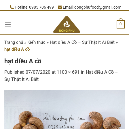
Skip
Hotline:
0985 706 499
Email:
dongphufood@gmail.com
to
content
0
Trang chủ
»
Kiến thức
»
Hạt điều A Cồ – Sự Thật Ít Ai Biết
»
hạt điều A cồ
hạt điều A cồ
Published
07/07/2020
at
1100 × 691
in
Hạt điều A Cồ –
Sự Thật Ít Ai Biết