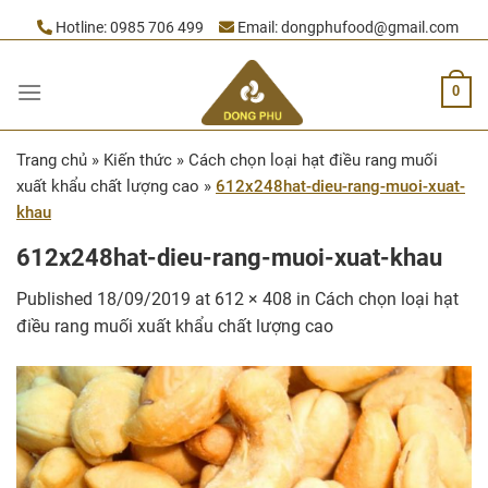
Skip
Hotline:
0985 706 499
Email:
dongphufood@gmail.com
to
content
0
Trang chủ
»
Kiến thức
»
Cách chọn loại hạt điều rang muối
xuất khẩu chất lượng cao
»
612x248hat-dieu-rang-muoi-xuat-
khau
612x248hat-dieu-rang-muoi-xuat-khau
Published
18/09/2019
at
612 × 408
in
Cách chọn loại hạt
điều rang muối xuất khẩu chất lượng cao