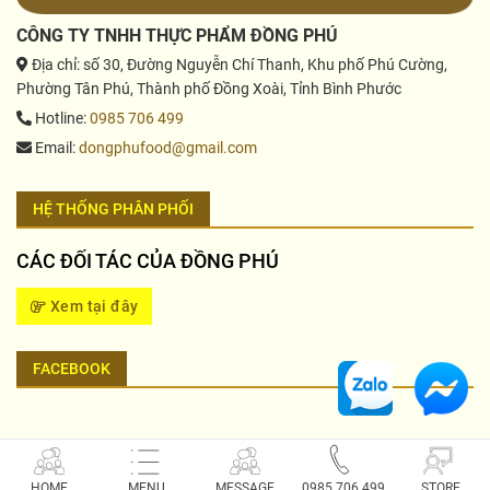
CÔNG TY TNHH THỰC PHẨM ĐỒNG PHÚ
Địa chỉ
: số 30, Đường Nguyễn Chí Thanh, Khu phố Phú Cường,
Phường Tân Phú, Thành phố Đồng Xoài, Tỉnh Bình Phước
Hotline
:
0985 706 499
Email
:
dongphufood@gmail.com
HỆ THỐNG PHÂN PHỐI
CÁC ĐỐI TÁC CỦA ĐỒNG PHÚ
Xem tại đây
FACEBOOK
Copyright 2026 © Công Ty TNHH Thực phẩm Đồng Phú
HOME
MENU
MESSAGE
0985 706 499
STORE