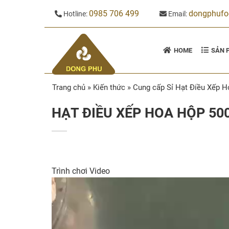
Skip
0985 706 499
dongphuf
Hotline:
Email:
to
content
HOME
SẢN 
Trang chủ
»
Kiến thức
»
Cung cấp Sỉ Hạt Điều Xếp H
HẠT ĐIỀU XẾP HOA HỘP 50
Trình chơi Video