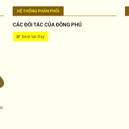
HỆ THỐNG PHÂN PHỐI
CÁC ĐỐI TÁC CỦA ĐỒNG PHÚ
Xem tại đây
nh