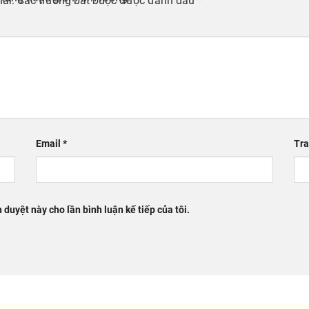
ai.
Các trường bắt buộc được đánh dấu
*
Email
*
Tr
h duyệt này cho lần bình luận kế tiếp của tôi.