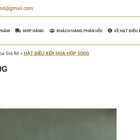
ood@gmail.com
PHẨM
SHIP HÀNG
KHÁCH HÀNG PHẢN HỒI
VỀ HẠT ĐIỀU
oa Giá Rẻ
»
HẠT ĐIỀU XẾP HOA HỘP 500G
0G