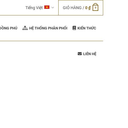
Tiếng Việt
GIỎ HÀNG /
0
₫
0
 ĐỒNG PHÚ
HỆ THỐNG PHÂN PHỐI
KIẾN THỨC
LIÊN HỆ