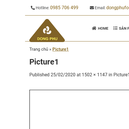
Skip
0985 706 499
dongphuf
Hotline:
Email:
to
content
HOME
SẢN 
Trang chủ
»
Picture1
Picture1
Published
25/02/2020
at
1502 × 1147
in
Picture