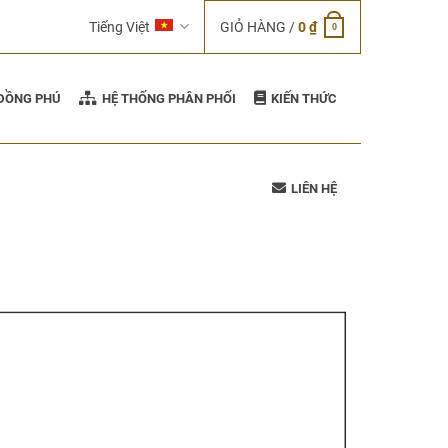
Tiếng Việt
GIỎ HÀNG /
0
₫
0
 ĐỒNG PHÚ
HỆ THỐNG PHÂN PHỐI
KIẾN THỨC
LIÊN HỆ