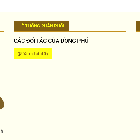
HỆ THỐNG PHÂN PHỐI
CÁC ĐỐI TÁC CỦA ĐỒNG PHÚ
Xem tại đây
nh