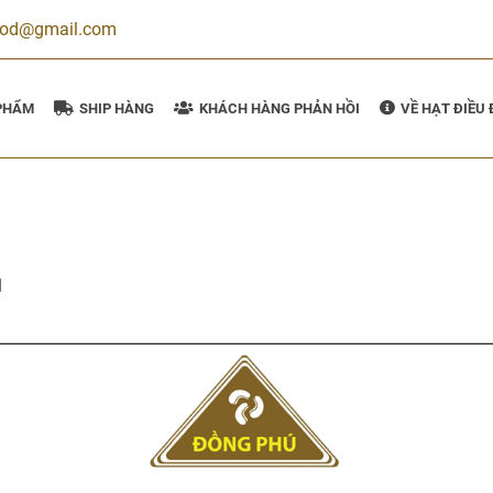
ood@gmail.com
PHẨM
SHIP HÀNG
KHÁCH HÀNG PHẢN HỒI
VỀ HẠT ĐIỀU
1