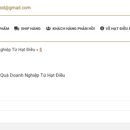
ood@gmail.com
PHẨM
SHIP HÀNG
KHÁCH HÀNG PHẢN HỒI
VỀ HẠT ĐIỀU
ghiệp Từ Hạt Điều
»
5
 Quà Doanh Nghiệp Từ Hạt Điều