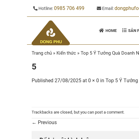
Skip
0985 706 499
dongphuf
Hotline:
Email:
to
content
HOME
SẢN 
Trang chủ
»
Kiến thức
»
Top 5 Ý Tưởng Quà Doanh N
5
Published
27/08/2025
at
0 × 0
in
Top 5 Ý Tưởng
Trackbacks are closed, but you can
post a comment
.
←
Previous