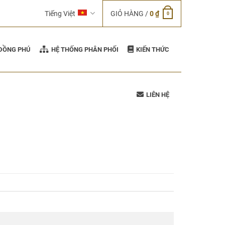
Tiếng Việt
GIỎ HÀNG /
0
₫
0
 ĐỒNG PHÚ
HỆ THỐNG PHÂN PHỐI
KIẾN THỨC
LIÊN HỆ