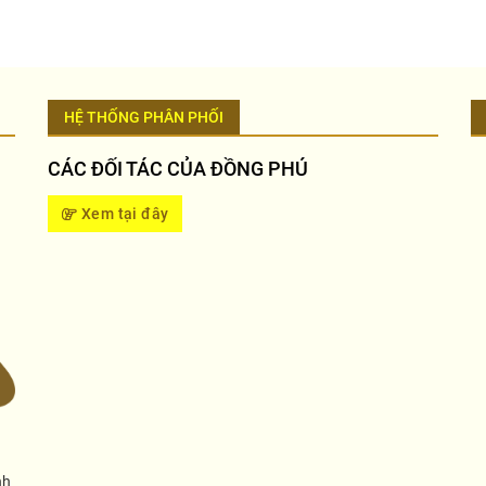
HỆ THỐNG PHÂN PHỐI
CÁC ĐỐI TÁC CỦA ĐỒNG PHÚ
Xem tại đây
nh