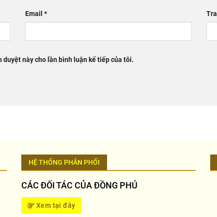
Email
*
Tra
h duyệt này cho lần bình luận kế tiếp của tôi.
HỆ THỐNG PHÂN PHỐI
CÁC ĐỐI TÁC CỦA ĐỒNG PHÚ
Xem tại đây