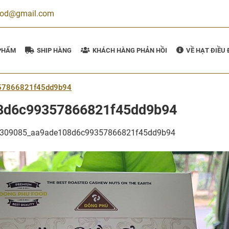
ood@gmail.com
PHẨM
SHIP HÀNG
KHÁCH HÀNG PHẢN HỒI
VỀ HẠT ĐIỀU
57866821f45dd9b94
8d6c99357866821f45dd9b94
309085_aa9ade108d6c99357866821f45dd9b94