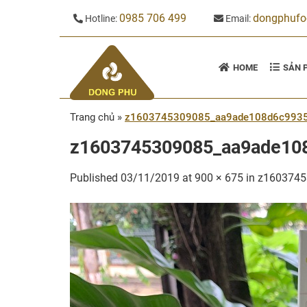
Skip
0985 706 499
dongphuf
Hotline:
Email:
to
content
HOME
SẢN 
Trang chủ
»
z1603745309085_aa9ade108d6c993
z1603745309085_aa9ade10
Published
03/11/2019
at
900 × 675
in
z1603745