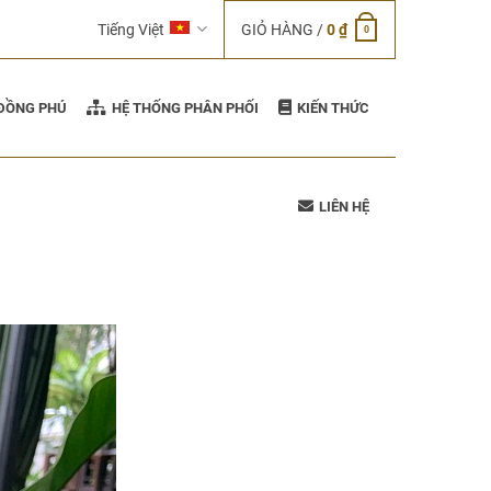
Tiếng Việt
GIỎ HÀNG /
0
₫
0
 ĐỒNG PHÚ
HỆ THỐNG PHÂN PHỐI
KIẾN THỨC
LIÊN HỆ