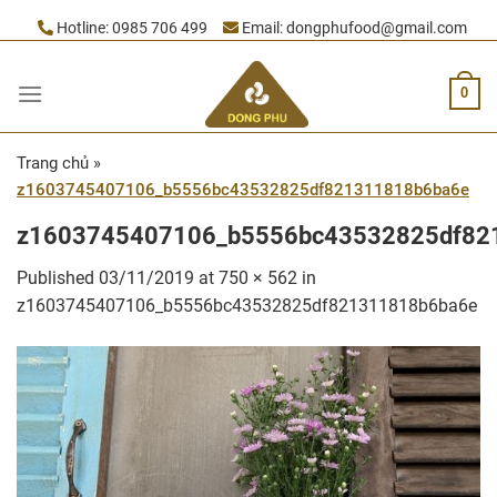
Skip
Hotline:
0985 706 499
Email:
dongphufood@gmail.com
to
content
0
Trang chủ
»
z1603745407106_b5556bc43532825df821311818b6ba6e
z1603745407106_b5556bc43532825df82
Published
03/11/2019
at
750 × 562
in
z1603745407106_b5556bc43532825df821311818b6ba6e