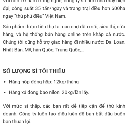
Với hơn 10 năm trong nghề, công ty sở hữu nhà máy hiện
đại, công suất 35 tấn/ngày và trang trại điều hơn 600ha
ngay “thủ phủ điều” Việt Nam.
Sản phẩm được tiêu thụ tại các chợ đầu mối, siêu thị, cửa
hàng, và hệ thống bán hàng online trên khắp cả nước.
Chúng tôi cũng hỗ trợ giao hàng đi nhiều nước: Đai Loan,
Nhật Bản, Mỹ, hàn Quốc, Trung Quốc,…
SỐ LƯỢNG SỈ TỐI THIỂU
Hàng hộp đóng hộp: 12kg/thùng
Hàng xá đóng bao nilon: 20kg/lần lấy.
Với mức sỉ thấp, các bạn rất dễ tiếp cận để thử kinh
doanh. Công ty luôn tạo điều kiện để bạn bắt đầu buôn
bán thuận lợi.