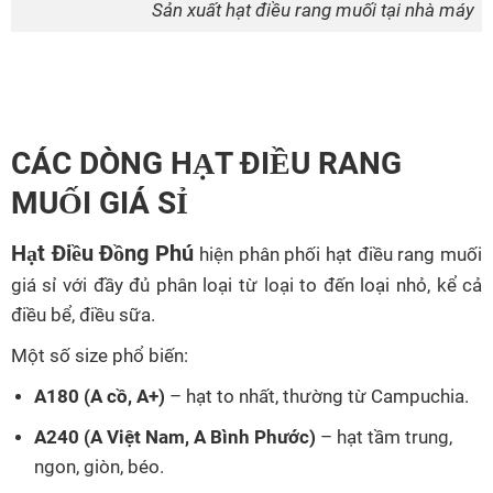
Sản xuất hạt điều rang muối tại nhà máy
CÁC DÒNG HẠT ĐIỀU RANG
MUỐI GIÁ SỈ
Hạt Điều Đồng Phú
hiện phân phối hạt điều rang muối
giá sỉ với đầy đủ phân loại từ loại to đến loại nhỏ, kể cả
điều bể, điều sữa.
Một số size phổ biến:
A180 (A cồ, A+)
– hạt to nhất, thường từ Campuchia.
A240 (A Việt Nam, A Bình Phước)
– hạt tầm trung,
ngon, giòn, béo.