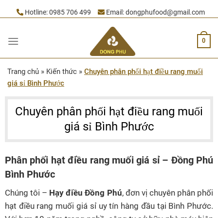
Skip
Hotline:
0985 706 499
Email:
dongphufood@gmail.com
to
content
0
Trang chủ
»
Kiến thức
»
Chuyên phân phối hạt điều rang muối
giá sỉ Bình Phước
Chuyên phân phối hạt điều rang muối
giá sỉ Bình Phước
Phân phối hạt điều rang muối giá sỉ – Đồng Phú
Bình Phước
Chúng tôi –
Hạy điều Đồng Phú
, đơn vị chuyên phân phối
hạt điều rang muối giá sỉ uy tín hàng đầu tại Bình Phước.