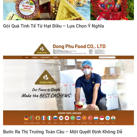
Gói Quà Tinh Tế Từ Hạt Điều – Lựa Chọn Ý Nghĩa
Bước Ra Thị Trường Toàn Cầu – Một Quyết Định Không Dễ