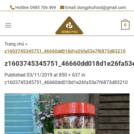
Skip
Hotline:
0985 706 499
Email:
dongphufood@gmail.com
to
content
0
Trang chủ
»
z1603745345751_46660dd018d1e26fa53e7f6873d83210
z1603745345751_46660dd018d1e26fa53
Published
03/11/2019
at
850 × 637
in
z1603745345751_46660dd018d1e26fa53e7f6873d83210